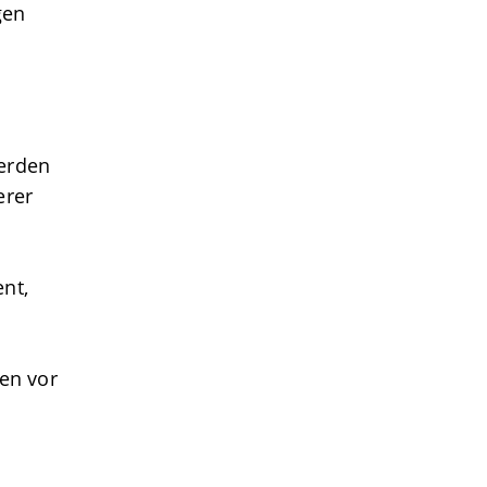
gen
erden
erer
nt,
nen vor
n